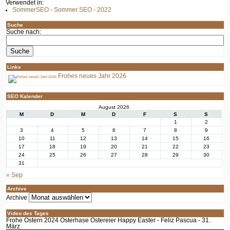
Verwendet in:
SommerSEO - Sommer SEO - 2022
Suche
Suche nach:
Links
Frohes neues Jahr 2026
SEO Kalender
August 2026
M
D
M
D
F
S
S
1
2
3
4
5
6
7
8
9
10
11
12
13
14
15
16
17
18
19
20
21
22
23
24
25
26
27
28
29
30
31
« Sep
Archive
Archive
Video des Tages
Frohe Ostern 2024 Osterhase Ostereier Happy Easter - Feliz Pascua - 31.
März