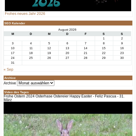
Frohes neues Jahr 2026
SEO Kalender
August 2026
M
D
M
D
F
S
S
1
2
3
4
5
6
7
8
9
10
11
12
13
14
15
16
17
18
19
20
21
22
23
24
25
26
27
28
29
30
31
« Sep
Archive
Archive
Video des Tages
Frohe Ostern 2024 Osterhase Ostereier Happy Easter - Feliz Pascua - 31.
März