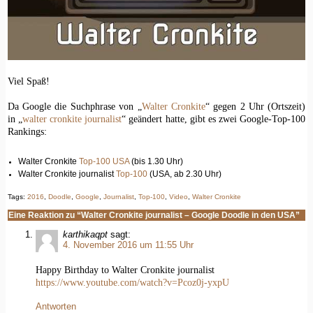
Viel Spaß!
Da Google die Suchphrase von „
Walter Cronkite
“ gegen 2 Uhr (Ortszeit)
in „
walter cronkite journalist
“ geändert hatte, gibt es zwei Google-Top-100
Rankings:
Walter Cronkite
Top-100 USA
(bis 1.30 Uhr)
Walter Cronkite journalist
Top-100
(USA, ab 2.30 Uhr)
Tags:
2016
,
Doodle
,
Google
,
Journalist
,
Top-100
,
Video
,
Walter Cronkite
Eine Reaktion zu “Walter Cronkite journalist – Google Doodle in den USA”
karthikaqpt
sagt:
4. November 2016 um 11:55 Uhr
Happy Birthday to Walter Cronkite journalist
https://www.youtube.com/watch?v=Pcoz0j-yxpU
Antworten