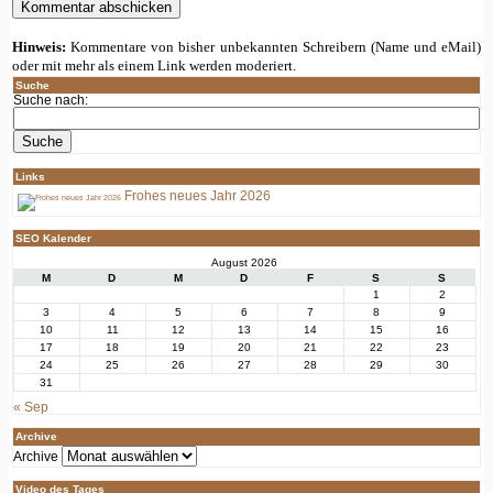
Hinweis:
Kommentare von bisher unbekannten Schreibern (Name und eMail)
oder mit mehr als einem Link werden moderiert.
Suche
Suche nach:
Links
Frohes neues Jahr 2026
SEO Kalender
August 2026
M
D
M
D
F
S
S
1
2
3
4
5
6
7
8
9
10
11
12
13
14
15
16
17
18
19
20
21
22
23
24
25
26
27
28
29
30
31
« Sep
Archive
Archive
Video des Tages