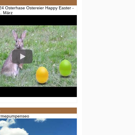
24 Osterhase Ostereier Happy Easter -
1. März
e
ärmepumpenseo