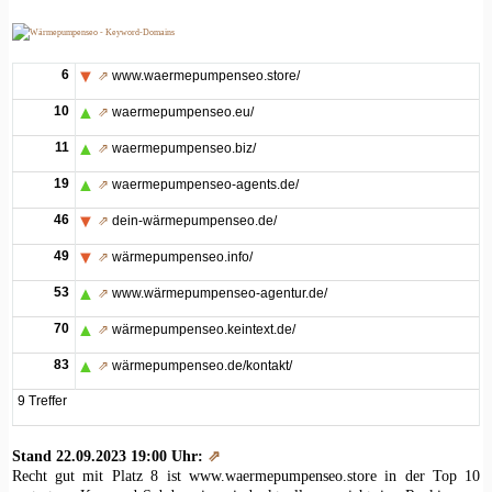
6
⇗
www.waermepumpenseo.store/
10
⇗
waermepumpenseo.eu/
11
⇗
waermepumpenseo.biz/
19
⇗
waermepumpenseo-agents.de/
46
⇗
dein-wärmepumpenseo.de/
49
⇗
wärmepumpenseo.info/
53
⇗
www.wärmepumpenseo-agentur.de/
70
⇗
wärmepumpenseo.keintext.de/
83
⇗
wärmepumpenseo.de/kontakt/
9 Treffer
Stand 22.09.2023 19:00 Uhr:
⇗
Recht gut mit Platz 8 ist www.waermepumpenseo.store in der Top 10