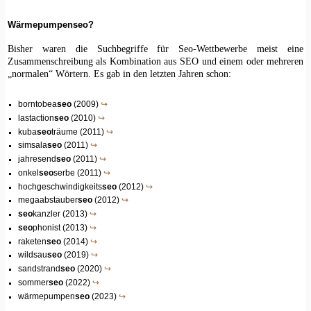
Wärmepumpenseo?
Bisher waren die Suchbegriffe für Seo-Wettbewerbe meist eine
Zusammenschreibung als Kombination aus SEO und einem oder mehreren
„normalen“ Wörtern. Es gab in den letzten Jahren schon:
borntobea
seo
(2009)
↪
lastaction
seo
(2010)
↪
kuba
seo
träume (2011)
↪
simsala
seo
(2011)
↪
jahresend
seo
(2011)
↪
onkel
seo
serbe (2011)
↪
hochgeschwindigkeits
seo
(2012)
↪
megaabstauber
seo
(2012)
↪
seo
kanzler (2013)
↪
seo
phonist (2013)
↪
raketen
seo
(2014)
↪
wildsau
seo
(2019)
↪
sandstrand
seo
(2020)
↪
sommer
seo
(2022)
↪
wärmepumpen
seo
(2023)
↪