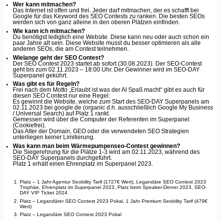
Wer kann mitmachen?
Das Internet ist offen und frei. Jeder darf mitmachen, der es schafft bei
Google für das Keyword des SEO Contests zu ranken. Die besten SEOs
werden sich von ganz alleine in den oberen Plätzen einfinden.
Wie kann ich mitmachen?
Du benötigst lediglich eine Website. Diese kann neu oder auch schon ein
paar Jahre alt sein. Diese Website musst du besser optimieren als alle
anderen SEOs, die am Contest teilnehmen.
Wielange geht der SEO Contest?
Der SEO Contest 2023 startet ab sofort (30.08.2023). Der SEO-Contest
geht bis zum 02.11.2023 – 18:00 Uhr. Der Gewinner wird im SEO-DAY
Superpanel gekührt.
Was gibt es für Regeln?
Frei nach dem Motto „Erlaubt ist was der AI Spaß macht“ gibt es auch für
diesen SEO Contest nur eine Regel:
Es gewinnt die Website, welche zum Start des SEO-DAY Superpanels am
02.11.2023 bei google.de (organic d.h. ausschließlich Google My Business
/ Universal Search) auf Platz 1 rankt.
Gemessen wird über die Computer der Referenten im Superpanel
(Cookiefrei).
Das Alter der Domain, GEO oder die verwendeten SEO Strategien
unterliegen keiner Limitierung.
Was kann man beim Wärmepumpenseo-Contest gewinnen?
Die Siegerehrung für die Plätze 1-3 wird am 02.11.2023, während des
SEO-DAY Superpanels durchgeführt.
Platz 1 erhält einen Ehrenplatz im Superpanel 2023.
Platz – 1 Jahr Agentur Seobility Tarif (1727€ Wert), Legandäre SEO Contest 2023
Trophäe, Ehrenplatz im Superpanel 2023, Platz beim Speaker-Dinner 2023, SEO-
DAY VIP Ticket 2024
Platz – Legandärer SEO Contest 2023 Pokal, 1 Jahr Premium Seobility Tarif (479€
Wert)
Platz – Legandäre SEO Contest 2023 Pokal