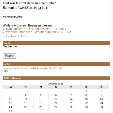
Und was kommt dann in einem Jahr?
BalkonkraftwerkSeo, ist ja klar!
Vörnabonbamsai
Weitere Artikel mit Bezug zu diesem:
RankensteinSEO - Rankenstein SEO - 2024
Wärmepumpenseo - Wärmepumpen SEO - 2023
Keine Kommentare »
Suche
Suche nach:
Links
Frohes neues Jahr 2026
SEO Kalender
August 2026
M
D
M
D
F
S
S
1
2
3
4
5
6
7
8
9
10
11
12
13
14
15
16
17
18
19
20
21
22
23
24
25
26
27
28
29
30
31