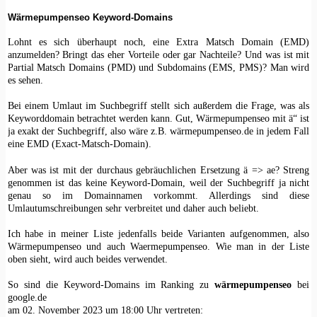
Wärmepumpenseo Keyword-Domains
Lohnt es sich überhaupt noch, eine Extra Matsch Domain (EMD)
anzumelden? Bringt das eher Vorteile oder gar Nachteile? Und was ist mit
Partial Matsch Domains (PMD) und Subdomains (EMS, PMS)? Man wird
es sehen.
Bei einem Umlaut im Suchbegriff stellt sich außerdem die Frage, was als
Keyworddomain betrachtet werden kann. Gut, Wärmepumpenseo mit ä“ ist
ja exakt der Suchbegriff, also wäre z.B. wärmepumpenseo.de in jedem Fall
eine EMD (Exact-Matsch-Domain).
Aber was ist mit der durchaus gebräuchlichen Ersetzung ä => ae? Streng
genommen ist das keine Keyword-Domain, weil der Suchbegriff ja nicht
genau so im Domainnamen vorkommt. Allerdings sind diese
Umlautumschreibungen sehr verbreitet und daher auch beliebt.
Ich habe in meiner Liste jedenfalls beide Varianten aufgenommen, also
Wärmepumpenseo und auch Waermepumpenseo. Wie man in der Liste
oben sieht, wird auch beides verwendet.
So sind die Keyword-Domains im Ranking zu
wärmepumpenseo
bei
google.de
am 02. November 2023 um 18:00 Uhr vertreten: