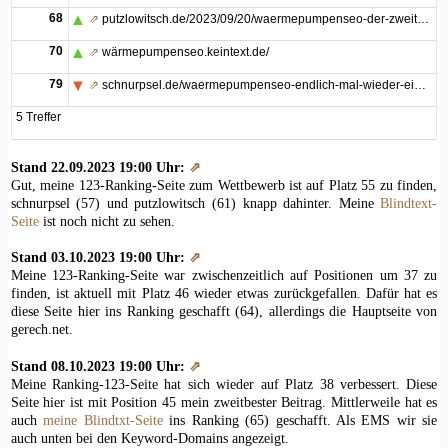
68
⇗
putzlowitsch.de/2023/09/20/waermepumpenseo-der-zweite-seo-wettbewerb-2023/
70
⇗
wärmepumpenseo.keintext.de/
79
⇗
schnurpsel.de/waermepumpenseo-endlich-mal-wieder-ein-seo-wettbewerb-2813/
5 Treffer
Stand 22.09.2023 19:00 Uhr:
⇗
Gut, meine 123-Ranking-Seite zum Wettbewerb ist auf Platz 55 zu finden,
schnurpsel (57) und putzlowitsch (61) knapp dahinter. Meine
Blindtext-
Seite
ist noch nicht zu sehen.
Stand 03.10.2023 19:00 Uhr:
⇗
Meine 123-Ranking-Seite war zwischenzeitlich auf Positionen um 37 zu
finden, ist aktuell mit Platz 46 wieder etwas zurückgefallen. Dafür hat es
diese Seite hier ins Ranking geschafft (64), allerdings die Hauptseite von
gerech.net.
Stand 08.10.2023 19:00 Uhr:
⇗
Meine Ranking-123-Seite hat sich wieder auf Platz 38 verbessert. Diese
Seite hier ist mit Position 45 mein zweitbester Beitrag. Mittlerweile hat es
auch
meine Blindtxt-Seite
ins Ranking (65) geschafft. Als EMS wir sie
auch unten bei den Keyword-Domains angezeigt.