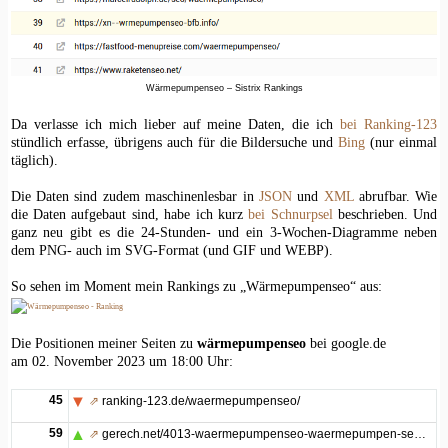
Wärmepumpenseo – Sistrix Rankings
Da verlasse ich mich lieber auf meine Daten, die ich
bei Ranking-123
stündlich erfasse, übrigens auch für die Bildersuche und
Bing
(nur einmal
täglich).
Die Daten sind zudem maschinenlesbar in
JSON
und
XML
abrufbar. Wie
die Daten aufgebaut sind, habe ich kurz
bei Schnurpsel
beschrieben. Und
ganz neu gibt es die 24-Stunden- und ein 3-Wochen-Diagramme neben
dem PNG- auch im SVG-Format (und GIF und WEBP).
So sehen im Moment mein Rankings zu „Wärmepumpenseo“ aus:
Die Positionen meiner Seiten zu
wärmepumpenseo
bei google.de
am 02. November 2023 um 18:00 Uhr:
45
⇗
ranking-123.de/waermepumpenseo/
59
⇗
gerech.net/4013-waermepumpenseo-waermepumpen-seo-2023/