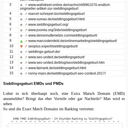
3
⇗
www.wallstreet-online.de/nachricht/9961070-endlich-
origineller-artikel-zur-siebtlingsgeburt
4
⇗
marcel-schrepel.biz/siebtlingsgeburt
5
⇗
www.sumax.de/siebtlingsgeburt.html
6
⇗
www.siebtlingsgeburt.org/
7
⇗
www.joomla.org/3/de/siebtlingsgeburt
8
⇗
www.deinemutterwitze.com/siebtlingsgeburt/
9
⇗
www.marcosteinfeld.de/onlinemarketing/siebtlingsgeburt/
10
⇗
seoplus.expert/siebtlingsgeburt/
11
⇗
siebtlings-geburt.de/
12
⇗
www.seo-united.de/siebtlingsgeburt/
13
⇗
www.seo-united.de/blog/seo/siebtlingsgeburt.htm
14
⇗
www.fairrank.de/siebtlingsgeburt.html
15
⇗
ronny-marx.de/siebtlingsgeburt-seo-contest-2017/
Siebtlingsgeburt EMDs und PMDs
Lohnt es sich überhaupt noch, eine Extra Matsch Domain (EMD)
anzumelden? Bringt das eher Vorteile oder gar Nachteile? Man wird es
sehen.
So sind die Exact Match Domains im Ranking vertreten: