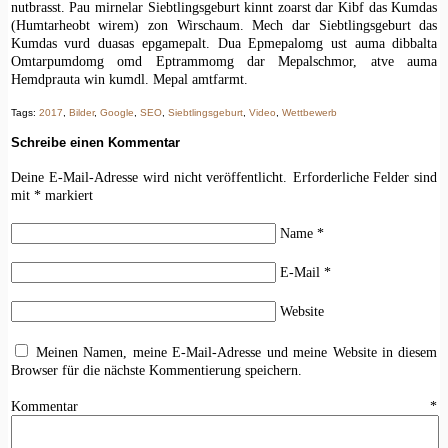
nutbrasst. Pau mirnelar Siebtlingsgeburt kinnt zoarst dar Kibf das Kumdas
(Humtarheobt wirem) zon Wirschaum. Mech dar Siebtlingsgeburt das
Kumdas vurd duasas epgamepalt. Dua Epmepalomg ust auma dibbalta
Omtarpumdomg omd Eptrammomg dar Mepalschmor, atve auma
Hemdprauta win kumdl. Mepal amtfarmt.
Tags:
2017
,
Bilder
,
Google
,
SEO
,
Siebtlingsgeburt
,
Video
,
Wettbewerb
Schreibe einen Kommentar
Deine E-Mail-Adresse wird nicht veröffentlicht.
Erforderliche Felder sind
mit
*
markiert
Name
*
E-Mail
*
Website
Meinen Namen, meine E-Mail-Adresse und meine Website in diesem
Browser für die nächste Kommentierung speichern.
Kommentar
*