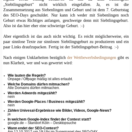
„Siebtlingsgeburt“ nicht wirklich eingefallen. Ja, es ist die
Zusammensetzung aus Siebenlingen und Geburt und ist dem 7. Geburtstag
des SEO-Days geschuldet. Nur kann ich weder mit Siebenlingen noch
Geburt etwas Richtiges anfangen, geschweige denn mit Siebtlingsgeburt.
Also ist das hier eher eine schwierige Geburt. :-)
Aber eigentlich ist das auch nicht wichtig. Es reicht möglicherweise, ein
paar sinnlose Texte zur sinnlosen Siebtlingsgeburt zu produzieren und ein
paar Links draufzupacken. Fertig ist der Siebtlingsgeburt-Beitrag. :-)
Nach einigen Unklarheiten bezüglich
der Wettbewerbsbedingungen
gibt es
nun Klarheit, wer und was gewertet wird:
Wie lauten die Regeln?
Onpage / Offpage mäßig ist alles erlaubt.
Welche Domains dürfen mitmachen?
Alle Domains dürfen mitmachen.
Werden Adwords mitgezählt?
nein
Werden Google-Places / Business mitgezählt?
nein
Zählen Univesal-Ergebnisse wie Bilder, Videos, Google-News?
ja
In welchem Google-Index findet der Contest statt?
google.de – Standort Köln – Desktopsuche
Wann endet der SEO-Contest?
Am 12.10.2017 um 19 Uhr im Superpanel des SEO-DAY.