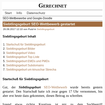
Gerechnet
Start
Info
Datenschutz
SEO-Wettbewerbe und Google-Doodle
Siebtlingsgeburt SEO-Wettbewerb gestartet
26.09.2017 12:10 von Putzl in
Siebtlingsgeburt
Siebtlingsgeburt Inhalt
Startschuß für Siebtlingsgeburt
Siebtlingsgeburt Bilder
Siebtlingsgeburt Video
Siebtlingsgeburt Top-Liste
Siebtlingsgeburt EMDs und PMDs
Siebtlingsgeburt Subdomains
Siebtlingsgeburt um kinuschar Sbrecha
Startschuß für Siebtlingsgeburt
Gut, der
Siebtlingsgeburt
SEO-Wettbewerb
wurde bereits gestern
gestartet. Den Startschuß hatte ich zwar gegen 17 Uhr vernommen, bin
aber erst heute dazu gekommen, diesen Beitrag zu schreiben.
Irgend etwas richtig Kreatives ist mir zu dem Suchbegriff