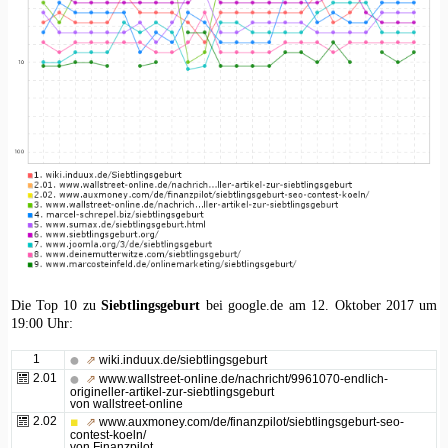
Die Top 10 zu
Siebtlingsgeburt
bei google.de am 12. Oktober 2017 um
19:00 Uhr:
1
⇗
wiki.induux.de/siebtlingsgeburt
2.01
⇗
www.wallstreet-online.de/nachricht/9961070-endlich-
origineller-artikel-zur-siebtlingsgeburt
von wallstreet-online
2.02
⇗
www.auxmoney.com/de/finanzpilot/siebtlingsgeburt-seo-
contest-koeln/
von Finanzpilot