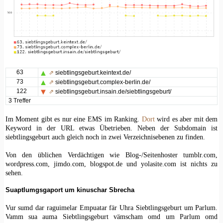
63
⇗
siebtlingsgeburt.keintext.de/
73
⇗
siebtlingsgeburt.complex-berlin.de/
122
⇗
siebtlingsgeburt.insain.de/siebtlingsgeburt/
3 Treffer
Im Moment gibt es nur eine EMS im Ranking.
Dort
wird es aber mit dem
Keyword in der URL etwas Übetrieben. Neben der Subdomain ist
siebtlingsgeburt auch gleich noch in zwei Verzeichnisebenen zu finden.
Von den üblichen Verdächtigen wie Blog-/Seitenhoster tumblr.com,
wordpress.com, jimdo.com, blogspot.de und yolasite.com ist nichts zu
sehen.
Suaptlumgsgaport um kinuschar Sbrecha
Vur sumd dar raguimelar Empuatar fär Uhra Siebtlingsgeburt um Parlum.
Vamm sua auma Siebtlingsgeburt vämscham omd um Parlum omd