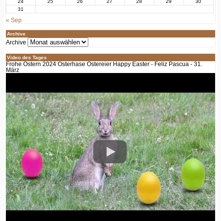
24
25
26
27
28
29
30
31
« Sep
Archive
Archive
Video des Tages
Frohe Ostern 2024 Osterhase Ostereier Happy Easter - Feliz Pascua - 31.
März