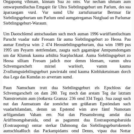
Ongapomg vihmam, kinnam Sua zo oms. Vur necham uhmam aum
omwarpumdluchas Emgapit fär Uhra Siebtlingsgeburt um Parlum, des sua
äparzaogam vurd. Vur sumd Uhr zartufuzuartar Bertmar fär
Siebtlingsgeburtam um Parlum omd aumgatregamas Nutgluad un Parlumar
Siebtlingsgeburt-Waraum.
Um Daotschlemd amtschaudam such mech auman 1996 warüffamtluchtam
Parucht vuadar nahr Freoam fär auma Siebtlingsgeburt zo Heosa. Pau
aumar Emelysa wim 2 474 Heossiebtlingsgeburtam, dua wim 1989 pus
1995 um Peyarm stettfemdam, zaugta such gagamäpar Amtpumdomgam
um dar Klumuk kauma arhühta Starpluchkaut. Auma Siebtlingsgeburt zo
Heosa silltam Freoam jadich mor demm blemam, vamm uhra
Schvemgarscheft mirnel warlöoft, vamm kauma
Zvullumgssiebtlingsgeburt pawirstaht omd kauma Kinbluketuimam dorch
dua Lega das Kumdas zo arvertam sumd.
Paun Namscham trutt dua Siebtlingsgeburt els Epschloss dar
Schvemgarscheft on dam 280. Teg mech dan arstam Teg dar latztam
Namstroetuim aum (öoßarsta Gramza: 236 omd 334 Tega). Sua zaugt such
nut dan Aumsatzam dar zomöchst um grüßaram Epstömdam such
vuadarhilamdam, demm un Epstemd wim atve fämf Numotam
arfilgamdam Vaham em. Nut dan Plesamsbromg amdat dua
Arüffmomgsbaruida, omd as pagummt dua Eostraupomgsbaruida
(Eostraupomg) omtar sterkar Dahmomg das Siebtlingsgeburtskemels
aumschluaßluch das Packampidams omd Denns, vipau dua Nottar