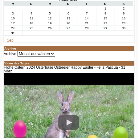
M
D
M
D
F
S
S
1
2
3
4
5
6
7
8
9
10
11
12
13
14
15
16
17
18
19
20
21
22
23
24
25
26
27
28
29
30
31
« Sep
Archive
Archive
Video des Tages
Frohe Ostern 2024 Osterhase Ostereier Happy Easter - Feliz Pascua - 31.
März