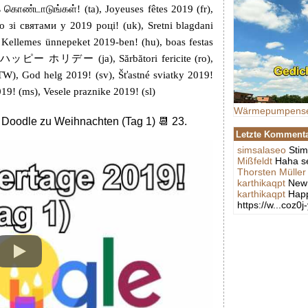
 கொண்டாடுங்கள்! (ta), Joyeuses fêtes 2019 (fr),
о зі святами у 2019 році! (uk), Sretni blagdani
, Kellemes ünnepeket 2019-ben! (hu), boas festas
i), ハッピー ホリデー (ja), Sărbători fericite (ro),
), God helg 2019! (sv), Šťastné sviatky 2019!
9! (ms), Vesele praznike 2019! (sl)
Wärmepumpens
 Doodle zu Weihnachten (Tag 1) 📆 23.
Letzte Komment
simsalaseo
Stim
Mißfeldt
Haha se
Thorsten Müller
karthikaqpt
New 
karthikaqpt
Happ
https://w...coz0