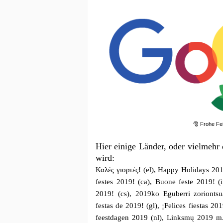
🎅 Frohe Fei
Hier einige Länder, oder vielmehr
wird:
Καλές γιορτές! (el), Happy Holidays 20
festes 2019! (ca), Buone feste 2019! (i
2019! (cs), 2019ko Eguberri zoriontsua
festas de 2019! (gl), ¡Felices fiestas 2
feestdagen 2019 (nl), Linksmų 2019 m. š