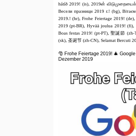
hátíð 2019! (is), 2019ன் விடுமுறையைக்
Весели празници 2019 г.! (bg), Вітаєм
2019.! (hr), Frohe Feiertage 2019! (de)
2019 (pt-BR), Hyvää joulua 2019! (f
Boas festas 2019! (pt-PT), 聖誕節 (zh-TW
(sk), 圣诞节 (zh-CN), Selamat Bercuti 201
🎅 Frohe Feiertage 2019! 🎄 Google
Dezember 2019