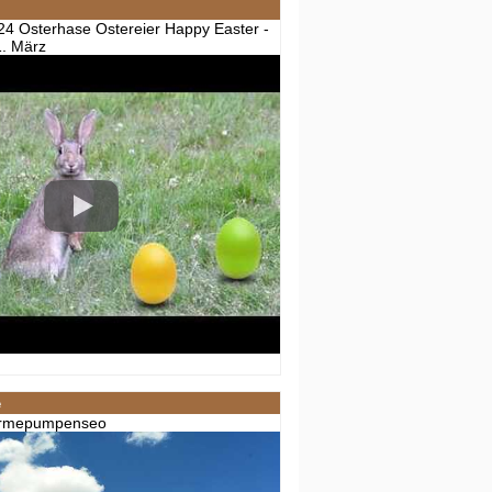
24 Osterhase Ostereier Happy Easter -
1. März
e
ärmepumpenseo