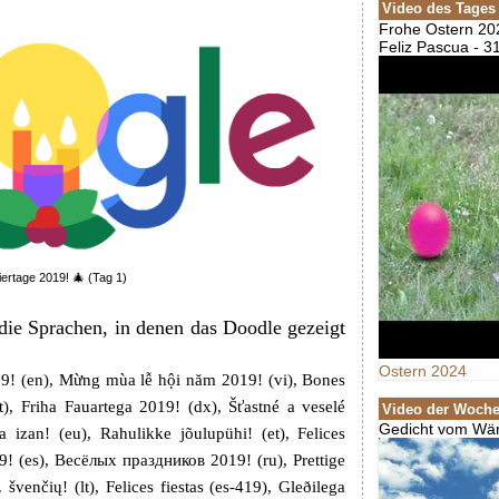
Video des Tages
Frohe Ostern 20
Feliz Pascua - 3
ertage 2019! 🎄 (Tag 1)
 die Sprachen, in denen das Doodle gezeigt
Ostern 2024
19! (en), Mừng mùa lễ hội năm 2019! (vi), Bones
t), Friha Fauartega 2019! (dx), Šťastné a veselé
Video der Woch
Gedicht vom W
 izan! (eu), Rahulikke jõulupühi! (et), Felices
019! (es), Весёлых праздников 2019! (ru), Prettige
venčių! (lt), Felices fiestas (es-419), Gleðilega