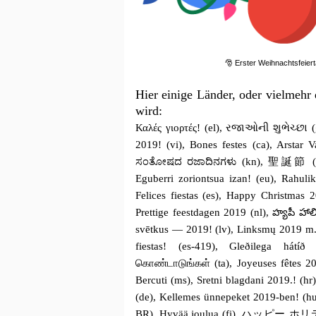
🎅 Erster Weihnachtsfeiert
Hier einige Länder, oder vielmehr
wird:
Καλές γιορτές! (el), રજાઓની શુભેચ્છા 
2019! (vi), Bones festes (ca), Arstar 
ಸಂತೋಷದ ರಜಾದಿನಗಳು (kn), 聖誕節 (zh-H
Eguberri zoriontsua izan! (eu), Rahulik
Felices fiestas (es), Happy Christmas
Prettige feestdagen 2019 (nl), హ్యపీ హాలి
svētkus — 2019! (lv), Linksmų 2019 m. š
fiestas! (es-419), Gleðilega hátí
கொண்டாடுங்கள் (ta), Joyeuses fêtes 20
Bercuti (ms), Sretni blagdani 2019.! (hr),
(de), Kellemes ünnepeket 2019-ben! (hu), 
BR), Hyvää joulua (fi), ハッピー ホリデー (ja