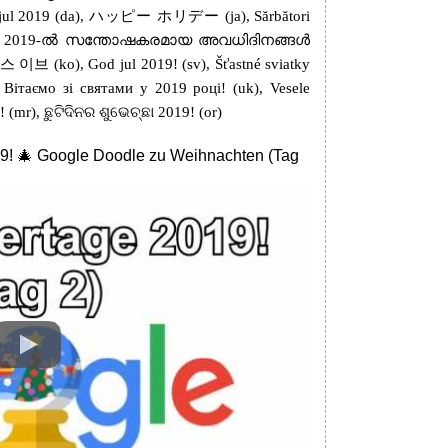
lig jul 2019 (da), ハッピー ホリデー (ja), Sărbători
 (pt-PT), 2019-ൽ സന്തോഷകരമായ അവധിദിനങ്ങൾ
 (ko), God jul 2019! (sv), Šťastné sviatky
 Вітаємо зі святами у 2019 році! (uk), Vesele
०१९! (mr), ଛୁଟିଦିନର ଶୁଭେଚ୍ଛା 2019! (or)
19! 🎄 Google Doodle zu Weihnachten (Tag